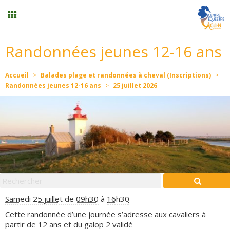
Randonnées jeunes 12-16 ans
Stages vacances
Accueil
>
Balades plage et randonnées à cheval (Inscriptions)
>
Planning
Randonnées jeunes 12-16 ans
>
25
juillet
2026
Menu
Formation professionnelle
Stages/Animations
Samedi 25 juillet de 09h30
à
16h30
Mon compte
Cette randonnée d’une journée s’adresse aux cavaliers à
partir de 12 ans et du galop 2 validé