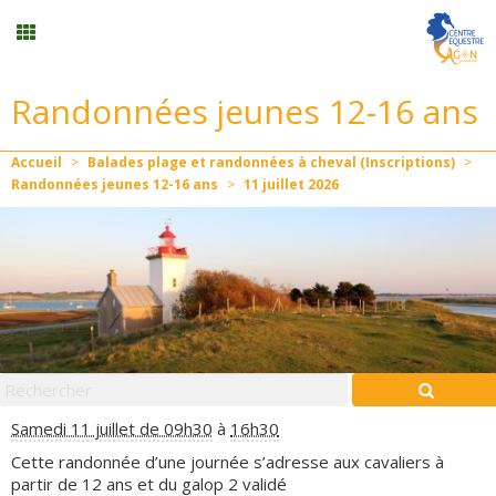
Randonnées jeunes 12-16 ans
Stages vacances
Accueil
>
Balades plage et randonnées à cheval (Inscriptions)
>
Planning
Randonnées jeunes 12-16 ans
>
11
juillet
2026
Menu
Formation professionnelle
Stages/Animations
Samedi 11 juillet de 09h30
à
16h30
Mon compte
Cette randonnée d’une journée s’adresse aux cavaliers à
partir de 12 ans et du galop 2 validé