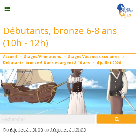
Débutants, bronze 6-8 ans
Stages vacances
(10h - 12h)
Planning
Accueil
>
Stages/Animations
>
Stages Vacances scolaires
>
Débutants, bronze 6-8 ans et argent 8-10 ans
>
6
juillet
2026
Menu
Formation professionnelle
Stages/Animations
Mon compte
Du
6 juillet à 10h00
au
10 juillet à 12h00