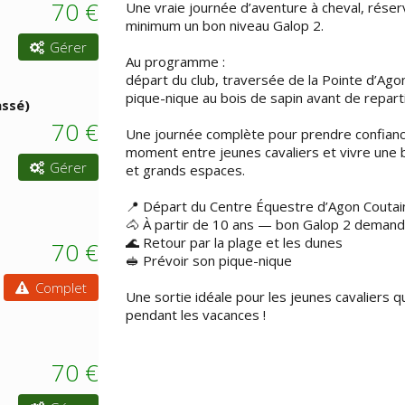
70 €
Une vraie journée d’aventure à cheval, réserv
minimum un bon niveau Galop 2.
Gérer
Au programme :
départ du club, traversée de la Pointe d’Ag
pique-nique au bois de sapin avant de repart
ssé)
70 €
Une journée complète pour prendre confianc
moment entre jeunes cavaliers et vivre une b
Gérer
et grands espaces.
📍 Départ du Centre Équestre d’Agon Coutain
🐴 À partir de 10 ans — bon Galop 2 deman
🌊 Retour par la plage et les dunes
70 €
🥪 Prévoir son pique-nique
Complet
Une sortie idéale pour les jeunes cavaliers q
pendant les vacances !
70 €