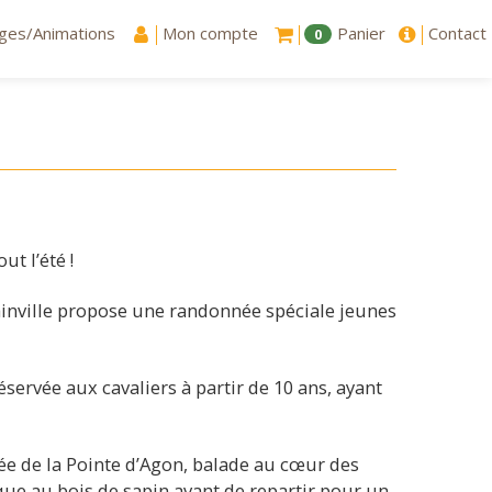
ges/Animations
Mon compte
Panier
Contact
0
t l’été !
ainville propose une randonnée spéciale jeunes
éservée aux cavaliers à partir de 10 ans, ayant
ée de la Pointe d’Agon, balade au cœur des
ue au bois de sapin avant de repartir pour un