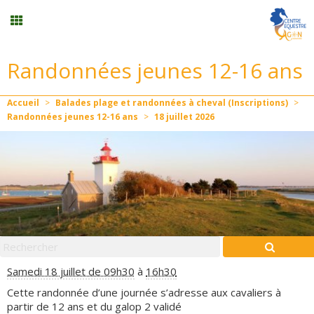
Randonnées jeunes 12-16 ans
Stages vacances
Accueil
>
Balades plage et randonnées à cheval (Inscriptions)
>
Planning
Randonnées jeunes 12-16 ans
>
18
juillet
2026
Menu
Formation professionnelle
Stages/Animations
Samedi 18 juillet de 09h30
à
16h30
Mon compte
Cette randonnée d’une journée s’adresse aux cavaliers à
partir de 12 ans et du galop 2 validé