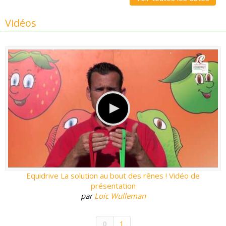
Vidéos
Equidrive La solution au bout des rênes ! Vidéo de
présentation
par
Loic Wulleman
0
1