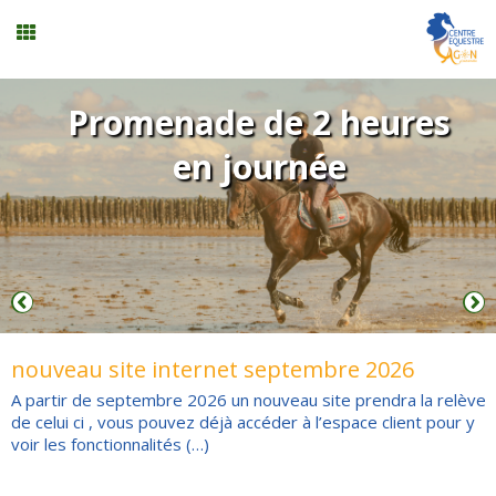
Stages vacances
Promenade de 2 heures
en journée
Planning
Menu
Formation professionnelle
nouveau site internet septembre 2026
Stages/Animations
A partir de septembre 2026 un nouveau site prendra la relève
de celui ci , vous pouvez déjà accéder à l’espace client pour y
voir les fonctionnalités (…)
Mon compte