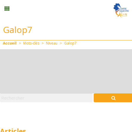
Galop7
Randonnée
Accueil
>
Mots-clés
>
Niveau
>
Galop7
Planning
Menu
Formation professionnelle
Stages/Animations
Mon compte
Articles