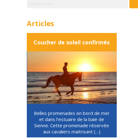
Articles
Coucher de soleil confirmés
Belles promenades en bord de mer
et dans l’estuaire de la baie de
Sienne. Cette promenade réservée
aux cavaliers maitrisant (…)